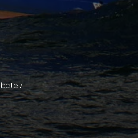
bote /