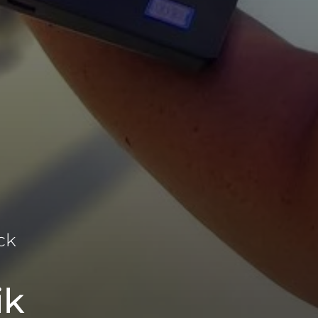
ck
ik