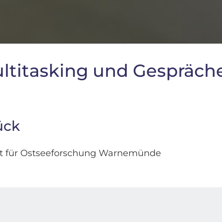
ultitasking und Gespräche
ück
tut für Ostseeforschung Warnemünde